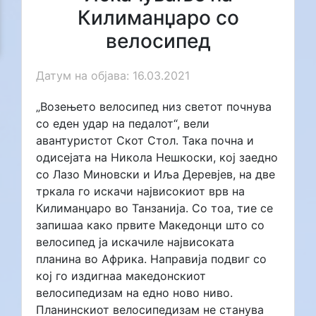
Килиманџаро со
велосипед
Датум на објава: 16.03.2021
„Возењето велосипед низ светот почнува
со еден удар на педалот“, вели
авантуристот Скот Стол. Така почна и
одисејата на Никола Нешкоски, кој заедно
со Лазо Миновски и Иља Деревјев, на две
тркала го искачи највисокиот врв на
Килиманџаро во Танзанија. Со тоа, тие се
запишаа како првите Македонци што со
велосипед ја искачиле највисоката
планина во Африка. Направија подвиг со
кој го издигнаа македонскиот
велосипедизам на едно ново ниво.
Планинскиот велосипедизам не станува