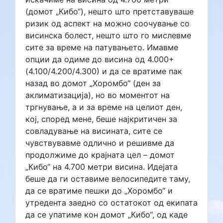
(домот „Кибо“), нешто што претставуваше
ризик од аспект на можно соочување со
висинска болест, нешто што го мислевме
сите за време на патувањето. Имавме
опции да одиме до висина од 4.000+
(4.100/4.200/4.300) и да се вратиме пак
назад во домот „Хоромбо“ (ден за
аклиматизација), но во моментот на
тргнување, а и за време на целиот ден,
кој, според мене, беше најкритичен за
совладување на висината, сите се
чувствувавме одлично и решивме да
продолжиме до крајната цел – домот
„Кибо“ на 4.700 метри висина. Идејата
беше да ги оставиме велосипедите таму,
да се вратиме пешки до „Хоромбо“ и
утредента заедно со остатокот од екипата
да се упатиме кон домот „Кибо“, од каде