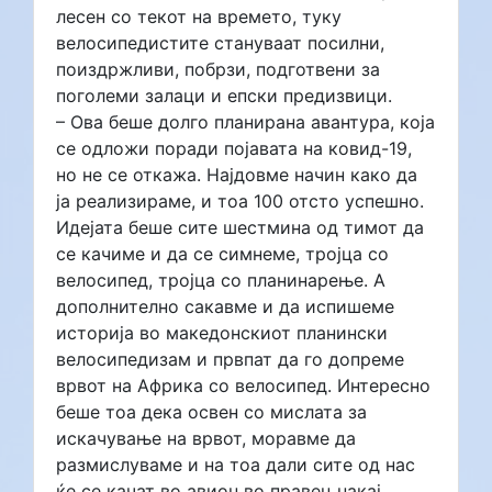
лесен со текот на времето, туку
велосипедистите стануваат посилни,
поиздржливи, побрзи, подготвени за
поголеми залаци и епски предизвици.
– Ова беше долго планирана авантура, која
се одложи поради појавата на ковид-19,
но не се откажа. Најдовме начин како да
ја реализираме, и тоа 100 отсто успешно.
Идејата беше сите шестмина од тимот да
се качиме и да се симнеме, тројца со
велосипед, тројца со планинарење. А
дополнително сакавме и да испишеме
историја во македонскиот планински
велосипедизам и првпат да го допреме
врвот на Африка со велосипед. Интересно
беше тоа дека освен со мислата за
искачување на врвот, моравме да
размислуваме и на тоа дали сите од нас
ќе се качат во авион во правец накај