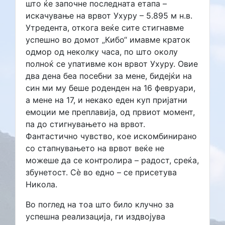
што ќе започне последната етапа –
искачување на врвот Ухуру – 5.895 м н.в.
Утредента, откога веќе сите стигнавме
успешно во домот „Кибо“ имавме краток
одмор од неколку часа, по што околу
полноќ се упативме кон врвот Ухуру. Овие
два дена беа посебни за мене, бидејќи на
син ми му беше роденден на 16 февруари,
а мене на 17, и некако еден куп пријатни
емоции ме преплавија, од првиот момент,
па до стигнувањето на врвот.
Фантастично чувство, кое искомбинирано
со стапнувањето на врвот веќе не
можеше да се контролира – радост, среќа,
збунетост. Сѐ во едно – се присетува
Никола.
Во поглед на тоа што било клучно за
успешна реализација, ги издвојува