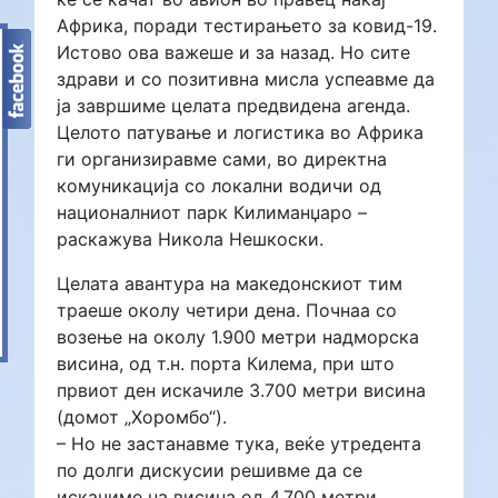
Африка, поради тестирањето за ковид-19.
Истово ова важеше и за назад. Но сите
здрави и со позитивна мисла успеавме да
ја завршиме целата предвидена агенда.
Целото патување и логистика во Африка
ги организиравме сами, во директна
комуникација со локални водичи од
националниот парк Килиманџаро –
раскажува Никола Нешкоски.
Целата авантура на македонскиот тим
траеше околу четири дена. Почнаа со
возење на околу 1.900 метри надморска
висина, од т.н. порта Килема, при што
првиот ден искачиле 3.700 метри висина
(домот „Хоромбо“).
– Но не застанавме тука, веќе утредента
по долги дискусии решивме да се
искачиме на висина од 4.700 метри