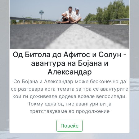
Од Битола до Афитос и Солун -
авантура на Бојана и
Александар
Со Бојана и Александар може бесконечно да
се разговара кога темата за тоа се авантурите
кои ги доживеале додека возеле велосипеди.
Токму една од тие авантури ви ја
претставуваме во продолжение
Повеќе