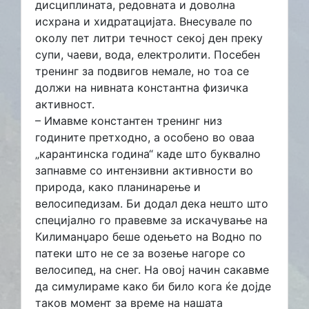
дисциплината, редовната и доволна
исхрана и хидратацијата. Внесувале по
околу пет литри течност секој ден преку
супи, чаеви, вода, електролити. Посебен
тренинг за подвигов немале, но тоа се
должи на нивната константна физичка
активност.
– Имавме константен тренинг низ
годините претходно, а особено во оваа
„карантинска година“ каде што буквално
запнавме со интензивни активности во
природа, како планинарење и
велосипедизам. Би додал дека нешто што
специјално го правевме за искачување на
Килиманџаро беше одењето на Водно по
патеки што не се за возење нагоре со
велосипед, на снег. На овој начин сакавме
да симулираме како би било кога ќе дојде
таков момент за време на нашата