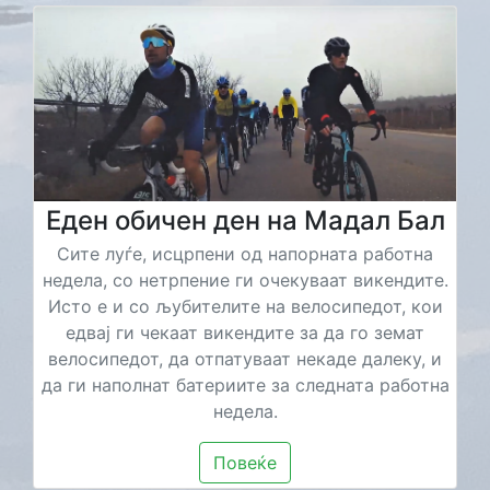
Еден обичен ден на Мадал Бал
Сите луѓе, исцрпени од напорната работна
недела, со нетрпение ги очекуваат викендите.
Исто е и со љубителите на велосипедот, кои
едвај ги чекаат викендите за да го земат
велосипедот, да отпатуваат некаде далеку, и
да ги наполнат батериите за следната работна
недела.
Повеќе