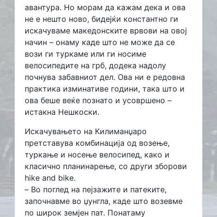
авантура. Но морам да кажам дека и ова
не е нешто ново, бидејќи константно ги
искачуваме македонските врвови на овој
начин – онаму каде што не може да се
вози ги туркаме или ги носиме
велосипедите на грб, додека надолу
почнува забавниот дел. Ова ни е редовна
практика изминативе години, така што и
ова беше веќе познато и усовршено –
истакна Нешкоски.
Искачувањето на Килиманџаро
претставува комбинација од возење,
туркање и носење велосипед, како и
класично планинарење, со други зборови
hike and bike.
– Во поглед на пејзажите и патеките,
започнавме во џунгла, каде што возевме
по широк земјен пат. Понатаму