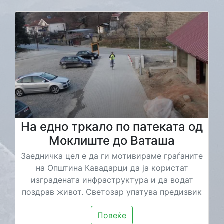
На едно тркало по патеката од
Моклиште до Ваташа
Заедничка цел е да ги мотивираме граѓаните
на Општина Кавадарци да ја користат
изградената инфраструктура и да водат
поздрав живот. Светозар упатува предизвик
Повеќе