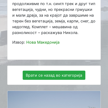
продолживме по т.н. сингл трек и друг тип
вегетација, чудни, но прекрасни грмушки
и мали дрвја, за на крајот да завршиме на
терен без вегетација, земја, карпи, снег, до
недоглед. Комплет – мешавина од
разноликост – раскажува Никола.
Извор:
Нова Македонија
Врати се назад во категорија