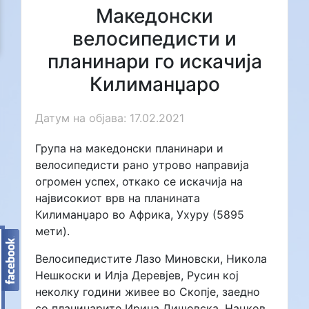
Македонски
велосипедисти и
планинари го искачија
Килиманџаро
Датум на објава: 17.02.2021
Група на македонски планинари и
велосипедисти рано утрово направија
огромен успех, откако се искачија на
највисокиот врв на планината
Килиманџаро во Африка, Ухуру (5895
мети).
Велосипедистите Лазо Миновски, Никола
Нешкоски и Илја Деревјев, Русин кој
неколку години живее во Скопје, заедно
со планинарите Ирина Дишовска, Нацков