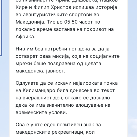
Кире и Филип Христов испишаа историја
во авантуристичките спортови во
Македонија. Тие во 05.50 часот по
локално време застанаа на покривот на
Африка.
Нив им беа потребни пет дена за да ја
остварат оваа мисија, која на социјалните
мрежи беше поздравена од целата
македонска јавност.
Одлуката да се искачи највисоката точка
на Килиманџаро била донесена во текот
на вчерашниот ден, откако се дознало
дека ќе има значително влошување на
временските услови.
Ова е уште еден позитивен знак за
македонските рекреативци, кои