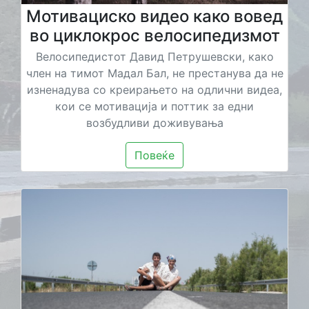
Мотивациско видео како вовед
во циклокрос велосипедизмот
Велосипедистот Давид Петрушевски, како
член на тимот Мадал Бал, не престанува да не
изненадува со креирањето на одлични видеа,
кои се мотивација и поттик за едни
возбудливи доживувања
Повеќе