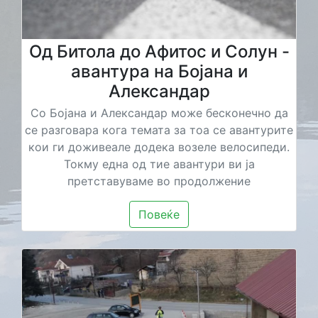
Од Битола до Афитос и Солун -
авантура на Бојана и
Александар
Со Бојана и Александар може бесконечно да
се разговара кога темата за тоа се авантурите
кои ги доживеале додека возеле велосипеди.
Токму една од тие авантури ви ја
претставуваме во продолжение
Повеќе