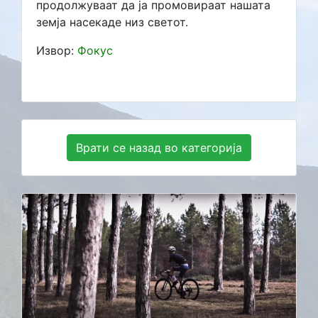
продолжуваат да ја промовираат нашата
земја насекаде низ светот.
Извор:
Фокус
Врати се назад во категорија