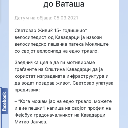
до Ваташа
Датум на објава: 05.03.2021
Светозар Живиќ 15- годишниот
велосипедист од Кавадарци ја извози
велосипедско пешачка патека Моклиште
со својот велосипед на едно тркало.
Заедничка цел е да ги мотивираме
граѓаните на Општина Кавадарци да ја
користат изградената инфраструктура и
да водат поздрав живот. Светозар упатува
предизвик:
– “Кога можам јас на едно тркало, можете
и вие пешки”! напиша на својот профил на
Фејсбук градоначалникот на Кавадарци
Митко Јанчев.