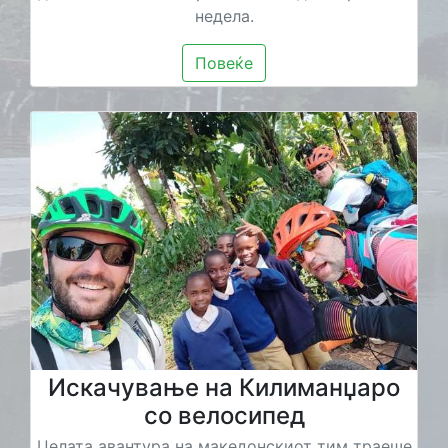
недела.
Повеќе
Искачување на Килиманџаро
со велосипед
Целата авантура на македонскиот тим траеше