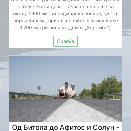
околу четири дена. Почнаа со возење на
околу 1.900 метри надморска висина, од т.н.
порта Килема, при што првиот ден искачиле
3.700 метри висина (домот „Хоромбо“).
Повеќе
Од Битола до Афитос и Солун -