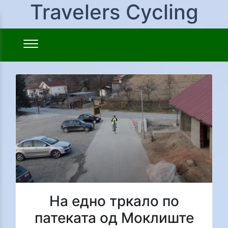
Travelers Cycling
На едно тркало по
патеката од Моклиште