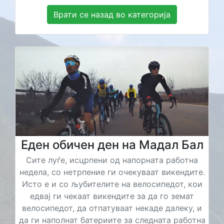
Врати се назад во категорија
Еден обичен ден на Мадал Бал
Сите луѓе, исцрпени од напорната работна
недела, со нетрпение ги очекуваат викендите.
Исто е и со љубителите на велосипедот, кои
едвај ги чекаат викендите за да го земат
велосипедот, да отпатуваат некаде далеку, и
да ги наполнат батериите за следната работна