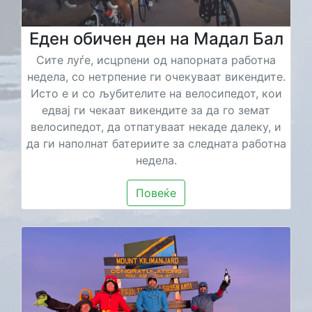
Еден обичен ден на Мадал Бал
Сите луѓе, исцрпени од напорната работна
недела, со нетрпение ги очекуваат викендите.
Исто е и со љубителите на велосипедот, кои
едвај ги чекаат викендите за да го земат
велосипедот, да отпатуваат некаде далеку, и
да ги наполнат батериите за следната работна
недела.
Повеќе