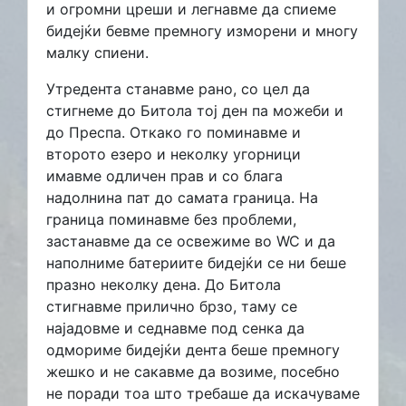
и огромни цреши и легнавме да спиеме
бидејќи бевме премногу изморени и многу
малку спиени.
Утредента станавме рано, со цел да
стигнеме до Битола тој ден па можеби и
до Преспа. Откако го поминавме и
второто езеро и неколку угорници
имавме одличен прав и со блага
надолнина пат до самата граница. На
граница поминавме без проблеми,
застанавме да се освежиме во WC и да
наполниме батериите бидејќи се ни беше
празно неколку дена. До Битола
стигнавме прилично брзо, таму се
најадовме и седнавме под сенка да
одмориме бидејќи дента беше премногу
жешко и не сакавме да возиме, посебно
не поради тоа што требаше да искачуваме