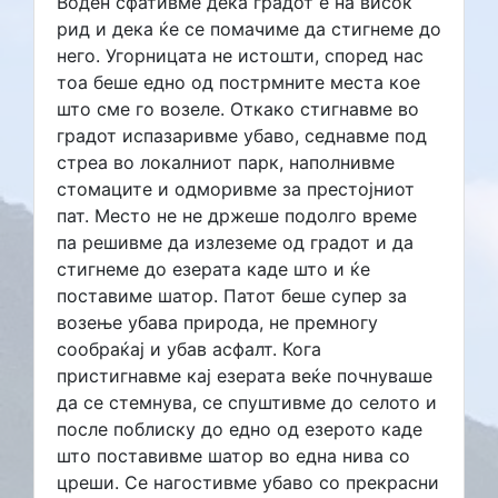
Воден сфативме дека градот е на висок
рид и дека ќе се помачиме да стигнеме до
него. Угорницата не истошти, според нас
тоа беше едно од пострмните места кое
што сме го возеле. Откако стигнавме во
градот испазаривме убаво, седнавме под
стреа во локалниот парк, наполнивме
стомаците и одморивме за престојниот
пат. Место не не држеше подолго време
па решивме да излеземе од градот и да
стигнеме до езерата каде што и ќе
поставиме шатор. Патот беше супер за
возење убава природа, не премногу
сообраќај и убав асфалт. Кога
пристигнавме кај езерата веќе почнуваше
да се стемнува, се спуштивме до селото и
после поблиску до едно од езерото каде
што поставивме шатор во една нива со
цреши. Се нагостивме убаво со прекрасни