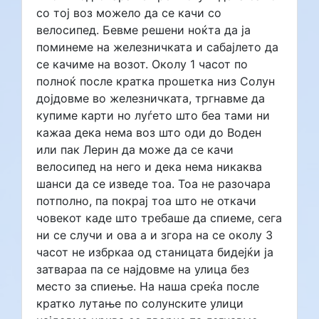
со тој воз можело да се качи со
велосипед. Бевме решени ноќта да ја
поминеме на железничката и сабајлето да
се качиме на возот. Околу 1 часот по
полноќ после кратка прошетка низ Солун
дојдовме во железничката, тргнавме да
купиме карти но луѓето што беа тами ни
кажаа дека нема воз што оди до Воден
или пак Лерин да може да се качи
велосипед на него и дека нема никаква
шанси да се изведе тоа. Тоа не разочара
потполно, па покрај тоа што не откачи
човекот каде што требаше да спиеме, сега
ни се случи и ова а и згора на се околу 3
часот не избркаа од станицата бидејќи ја
затвараа па се најдовме на улица без
место за спиење. На наша среќа после
кратко лутање по солунските улици