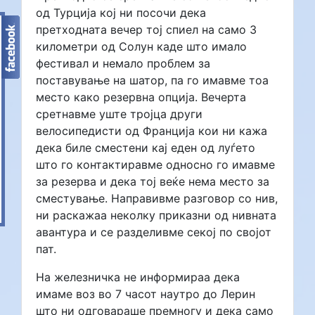
од Турција кој ни посочи дека
претходната вечер тој спиел на само 3
километри од Солун каде што имало
фестивал и немало проблем за
поставување на шатор, па го имавме тоа
место како резервна опција. Вечерта
сретнавме уште тројца други
велосипедисти од Франција кои ни кажа
дека биле сместени кај еден од луѓето
што го контактиравме односно го имавме
за резерва и дека тој веќе нема место за
сместување. Направивме разговор со нив,
ни раскажаа неколку приказни од нивната
авантура и се разделивме секој по својот
пат.
На железничка не информираа дека
имаме воз во 7 часот наутро до Лерин
што ни одговараше премногу и дека само