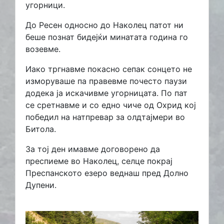
угорници.
До Ресен односно до Наколец патот ни
беше познат бидејќи минатата година го
возевме.
Иако тргнавме покасно сепак сонцето не
изморуваше па правевме почесто паузи
додека ја искачивме угорницата. По пат
се сретнавме и со едно чиче од Охрид кој
победил на натпревар за олдтајмери во
Битола.
За тој ден имавме договорено да
преспиеме во Наколец, селце покрај
Преспанското езеро веднаш пред Долно
Дупени.