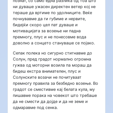
познат, со само една разлика од тоа што
ни дуваше ужасен директен ветер кој не
тераше да вртиме по удолниците. Веќе
почнувавме да ги губиме и нервите,
бидејќи скоро цел пат дуваше и
мотивацијата за возење ни падна
премногу, плус и не понесовме вода
доволно а сонцето стануваше се појако.
Сепак полека но сигурно стигнавме до
Солун, пред градот нормално огромна
гужва од моторни возила па мораш да
бидеш екстра внимателен, плус и
Солунските возачи не почитуваат
премногу правила за безбедно возење. Во
градот се сместивме кај белата кула, му
пишавме порака на човекот што требаше
да не смести да дојде и да не земе и
одмаравме под сенка.