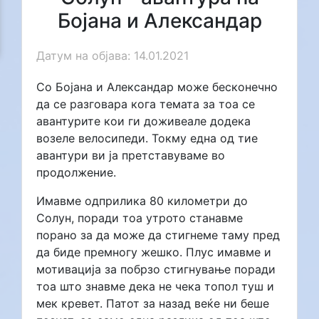
Бојана и Александар
Датум на објава: 14.01.2021
Со Бојана и Александар може бесконечно
да се разговара кога темата за тоа се
авантурите кои ги доживеале додека
возеле велосипеди. Токму една од тие
авантури ви ја претставуваме во
продолжение.
Имавме одприлика 80 километри до
Солун, поради тоа утрото станавме
порано за да може да стигнеме таму пред
да биде премногу жешко. Плус имавме и
мотивација за побрзо стигнување поради
тоа што знавме дека не чека топол туш и
мек кревет. Патот за назад веќе ни беше