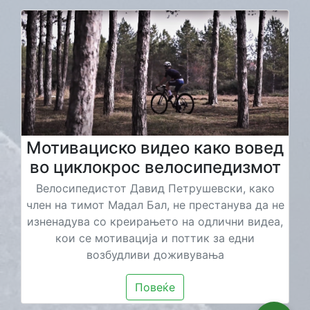
Мотивациско видео како вовед
во циклокрос велосипедизмот
Велосипедистот Давид Петрушевски, како
член на тимот Мадал Бал, не престанува да не
изненадува со креирањето на одлични видеа,
кои се мотивација и поттик за едни
возбудливи доживувања
Повеќе