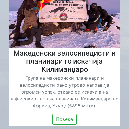
Македонски велосипедисти и
планинари го искачија
Килиманџаро
Група на македонски планинари и
велосипедисти рано утрово направија
огромен успех, откако се искачија на
највисокиот врв на планината Килиманџаро во
Африка, Ухуру (5895 мети).
Повеќе