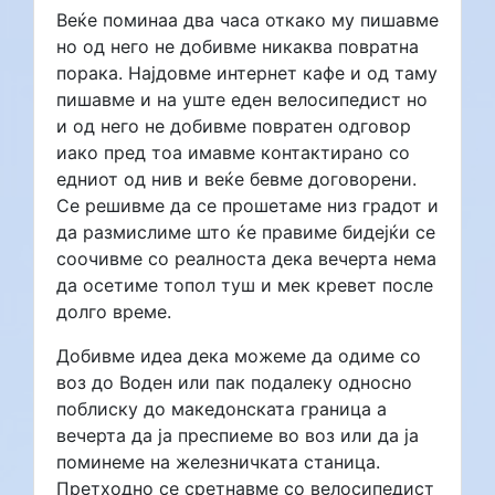
Веќе поминаа два часа откако му пишавме
но од него не добивме никаква повратна
порака. Најдовме интернет кафе и од таму
пишавме и на уште еден велосипедист но
и од него не добивме повратен одговор
иако пред тоа имавме контактирано со
едниот од нив и веќе бевме договорени.
Се решивме да се прошетаме низ градот и
да размислиме што ќе правиме бидејќи се
соочивме со реалноста дека вечерта нема
да осетиме топол туш и мек кревет после
долго време.
Добивме идеа дека можеме да одиме со
воз до Воден или пак подалеку односно
поблиску до македонската граница а
вечерта да ја преспиеме во воз или да ја
поминеме на железничката станица.
Претходно се сретнавме со велосипедист