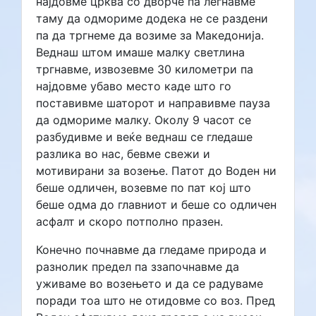
најдовме црква со дворче па легнавме
таму да одмориме додека не се раздени
па да тргнеме да возиме за Македонија.
Веднаш штом имаше малку светлина
тргнавме, извозевме 30 километри па
најдовме убаво место каде што го
поставивме шаторот и направивме пауза
да одмориме малку. Околу 9 часот се
разбудивме и веќе веднаш се гледаше
разлика во нас, бевме свежи и
мотивирани за возење. Патот до Воден ни
беше одличен, возевме по пат кој што
беше одма до главниот и беше со одличен
асфалт и скоро потполно празен.
Конечно почнавме да гледаме природа и
разнолик предел па ззапочнавме да
уживаме во возењето и да се радуваме
поради тоа што не отидовме со воз. Пред